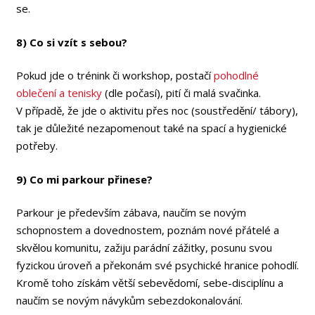
se.
8) Co si vzít s sebou?
Pokud jde o trénink či workshop, postačí
pohodlné
oblečení a tenisky
(dle počasí), pití či malá svačinka.
V případě, že jde o aktivitu přes noc (soustředění/ tábory),
tak je důležité nezapomenout také na spací a hygienické
potřeby.
9) Co mi parkour přinese?
Parkour je především zábava, naučím se novým
schopnostem a dovednostem, poznám nové přátelé a
skvělou komunitu, zažiju parádní zážitky, posunu svou
fyzickou úroveň a překonám své psychické hranice pohodlí.
Kromě toho získám větší sebevědomí, sebe-disciplínu a
naučím se novým návykům sebezdokonalování.