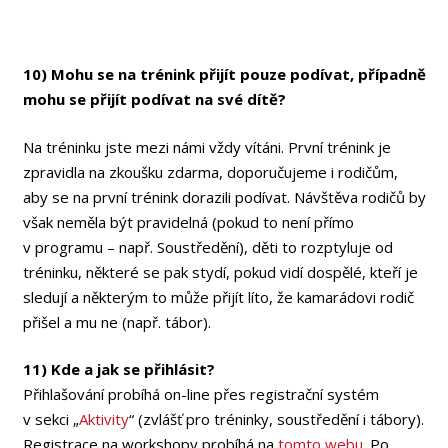
10) Mohu se na trénink přijít pouze podívat, případně
mohu se přijít podívat na své dítě?
Na tréninku jste mezi námi vždy vítáni. První trénink je
zpravidla na zkoušku zdarma, doporučujeme i rodičům,
aby se na první trénink dorazili podívat. Návštěva rodičů by
však neměla být pravidelná (pokud to není přímo
v programu – např. Soustředění), děti to rozptyluje od
tréninku, některé se pak stydí, pokud vidí dospělé, kteří je
sledují a některým to může přijít líto, že kamarádovi rodič
přišel a mu ne (např. tábor).
11) Kde a jak se přihlásit?
Přihlašování probíhá on-line přes registrační systém
v sekci „
Aktivity
“ (zvlášť pro tréninky, soustředění i tábory).
Registrace na workshopy probíhá na
tomto webu
. Po