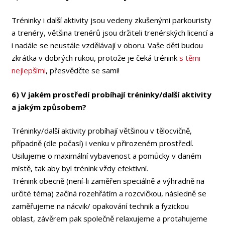
Tréninky i další aktivity jsou vedeny zkušenými parkouristy
a trenéry, většina trenérů jsou držiteli trenérských licencí a
i nadále se neustále vzdělávají v oboru. Vaše děti budou
zkrátka v dobrých rukou, protože je čeká trénink
s těmi
nejlepšími
, přesvědčte se sami!
6) V jakém prostředí probíhají tréninky/další aktivity
a jakým způsobem?
Tréninky/další aktivity probíhají většinou v tělocvičně,
případně (dle počasí) i venku v přirozeném prostředí.
Usilujeme o maximální vybavenost a pomůcky v daném
místě, tak aby byl trénink vždy efektivní.
Trénink obecně (není-li zaměřen speciálně a výhradně na
určité téma) začíná rozehřátím a rozcvičkou, následně se
zaměřujeme na nácvik/ opakování technik a fyzickou
oblast, závěrem pak společně relaxujeme a protahujeme