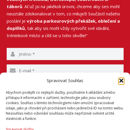
táborů
. Ať už jsi na jakékoli úrovni, chceme aby ses mohl
neustále zdokonalovat v tom, co miluješ! Součástí našeho
poslání je
výroba parkourových překážek, oblečení a
doplňků
, tak aby sis mohl vždy vytvořit své ideální,
tréninkové místo a cítil se u toho skvěle!“
Spravovat Souhlas
Abychom poskytli co nejlepší služby, používáme k ukládání a/nebo
přístupu k informacím o zařízení, technologie jako jsou soubory
cookies. Souhlas s těmito technologiemi nám umožní zpracovávat
údaje, jako je chování při procházení nebo jedinečná ID na tomto webu.
Nesouhlas nebo odvolání souhlasu může nepříznivě ovlivnit určité
vlastnosti a funkce.
Spravovat služby