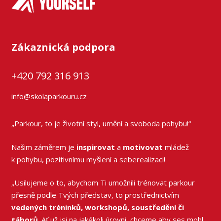
Zákaznická podpora
+420 792 316 913
info@skolaparkouru.cz
„Parkour, to je životní styl, umění a svoboda pohybu!“
Našim záměrem je
inspirovat
a
motivovat
mládež
k pohybu, pozitivnímu myšlení a seberealizaci!
„Usilujeme o to, abychom Ti umožnili trénovat parkour
přesně podle Tvých představ, to prostřednictvím
vedených tréninků, workshopů, soustředění či
táborů
. Ať už jsi na jakékoli úrovni, chceme aby ses mohl