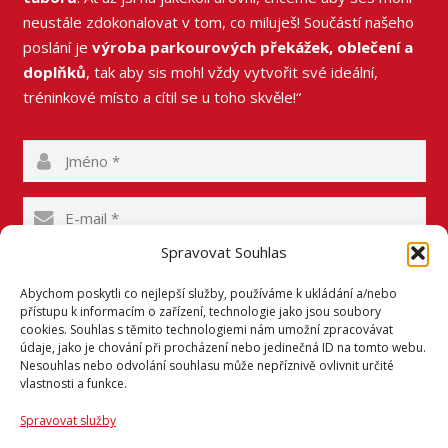
neustále zdokonalovat v tom, co miluješ! Součástí našeho
poslání je
výroba parkourových překážek, oblečení a
doplňků
, tak aby sis mohl vždy vytvořit své ideální,
tréninkové místo a cítil se u toho skvěle!“
Spravovat Souhlas
Abychom poskytli co nejlepší služby, používáme k ukládání a/nebo
přístupu k informacím o zařízení, technologie jako jsou soubory
cookies. Souhlas s těmito technologiemi nám umožní zpracovávat
údaje, jako je chování při procházení nebo jedinečná ID na tomto webu.
Nesouhlas nebo odvolání souhlasu může nepříznivě ovlivnit určité
vlastnosti a funkce.
Spravovat služby