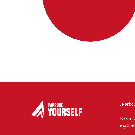
„Parkou
Našim 
myšlení