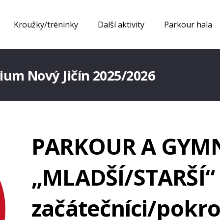
Kroužky/tréninky
Další aktivity
Parkour hala
um Nový Jičín 2025/2026
PARKOUR A GYM
„MLADŠÍ/STARŠÍ“ 
začátečníci/pokro