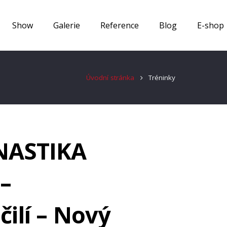
Show
Galerie
Reference
Blog
E-shop
Úvodní stránka
Tréninky
NASTIKA
–
čilí – Nový