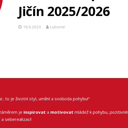
Jičín 2025/2026
18.9.2023
Lubomir
r, to je životní styl, umění a svoboda pohybu!“
záměrem je
inspirovat
a
motivovat
mládež k pohybu, pozitivní
 a seberealizaci!