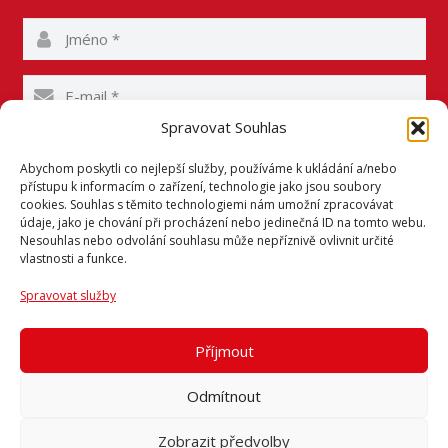
Spravovat Souhlas
Abychom poskytli co nejlepší služby, používáme k ukládání a/nebo
přístupu k informacím o zařízení, technologie jako jsou soubory
cookies. Souhlas s těmito technologiemi nám umožní zpracovávat
údaje, jako je chování při procházení nebo jedinečná ID na tomto webu.
Nesouhlas nebo odvolání souhlasu může nepříznivě ovlivnit určité
vlastnosti a funkce.
Spravovat služby
Souhlasím se zpracováním os. údajů.
Více informací
Příjmout
Send Message
Odmítnout
Zobrazit předvolby