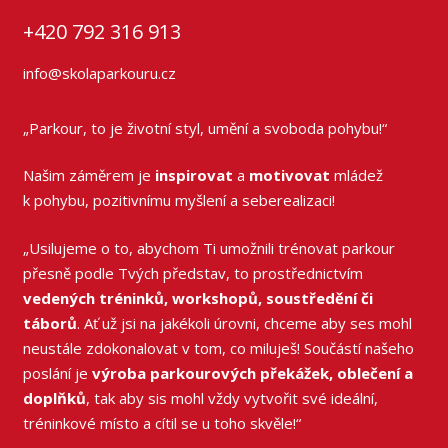
+420 792 316 913
info@skolaparkouru.cz
„Parkour, to je životní styl, umění a svoboda pohybu!“
Našim záměrem je
inspirovat
a
motivovat
mládež
k pohybu, pozitivnímu myšlení a seberealizaci!
„Usilujeme o to, abychom Ti umožnili trénovat parkour
přesně podle Tvých představ, to prostřednictvím
vedených tréninků, workshopů, soustředění či
táborů
. Ať už jsi na jakékoli úrovni, chceme aby ses mohl
neustále zdokonalovat v tom, co miluješ! Součástí našeho
poslání je
výroba parkourových překážek, oblečení a
doplňků
, tak aby sis mohl vždy vytvořit své ideální,
tréninkové místo a cítil se u toho skvěle!“