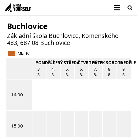
Buchlovice
Základní škola Buchlovice, Komenského
483, 687 08 Buchlovice
Mladší
PONDĚLÍ
ÚTERÝ
STŘEDA
ČTVRTEK
PÁTEK
SOBOTA
NEDĚLE
3.
4.
5.
6.
7.
8.
9.
8.
8.
8.
8.
8.
8.
8.
14:00
15:00