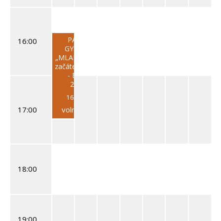
PARKOUR A
16:00
GYMNASTIKA
„MLADŠÍ/STARŠÍ“ –
začátečníci/pokročilí
- Buchlovice
2025/2026
16:30—17:30
17:00
volná místa: 25
18:00
19:00